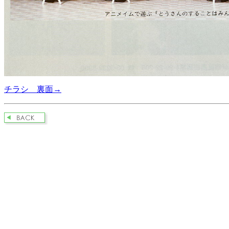
チラシ 裏面→