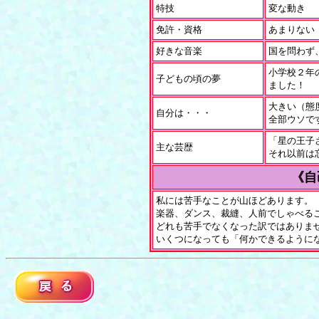
特技
変な動き
免許・資格
あまりない
好きな音楽
国を問わず
小学校２年
子どもの頃の夢
ました！
大きい（態
自分は・・・
全部ウソで
「星の王子
主な芸歴
それ以前は
《自
私には苦手なことが山ほどあります。
楽器、ダンス、裁縫、人前でしゃべる
どれも苦手でなくなった訳ではありま
いくつになっても「何かできるように