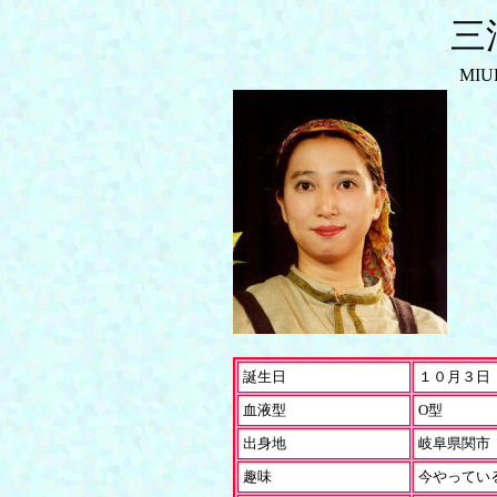
三
MI
誕生日
１０月３日
血液型
O型
出身地
岐阜県関市
趣味
今やってい