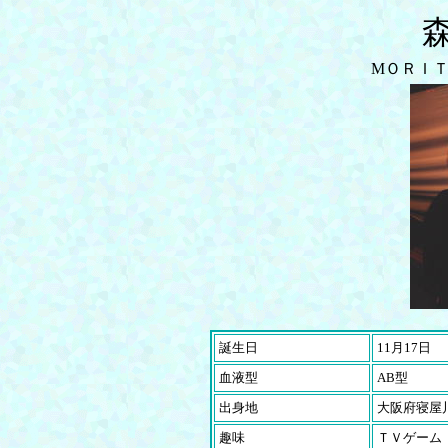
MＯＲＩ
誕生日
11月17日
血液型
AB型
出身地
大阪府寝屋
趣味
ＴＶゲーム