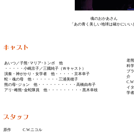
魂の
「あの青く美しい地球は確かにいい
老
あいつ／子熊･マリア･トンボ 他
科学
・・・・・小嶋京子／三國純子（Ｗキャスト）
ブ
演奏・神がかり・女学者 他・・・・・京本幸子
介
蛇・魂の母 他・・・・・・・三浦美穂子
C.
熊の母･ジョン 他・・・・・・・・・・高橋由布子
イタ
アリ･雌熊･金蛇隊員 他・・・・・・・・・黒木幸枝
学
原作 C.W.ニコル