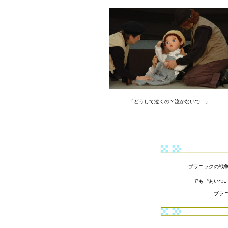
「どうして泣くの？泣かないで…」
ブラニックの戦
でも〝あいつ
ブラ