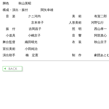
脚色 秋山英昭
構成・演出・振付 関矢
音 楽 クニ河内
美 術 有賀二郎
京本幸子
人形美術 河野弘行
振 付 吉岡昌子
照 明 西山孝一
小道具 小嶋京子
音 響 阿部真心
舞台監督 織田晴光
衣 装 秋山京子
宣伝美術 小田純治
演出助手 楠 定憲
制 作 劇団あと