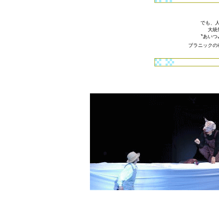
でも、
大統
〝あいつ
ブラニックの